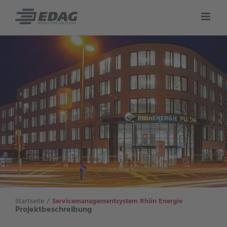
Zum
Inhalt
springen
Startseite
Servicemanagementsystem Rhön Energie
Projektbeschreibung